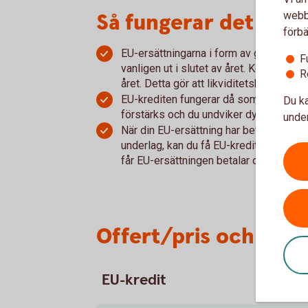
Så fungerar det
webbp
förbä
EU-ersättningarna i form av gårdsstöd, 
F
vanligen ut i slutet av året. Kostnade
R
året. Detta gör att likviditetsbrist kan u
EU-krediten fungerar då som ett förskott
Du ka
förstärks och du undviker dyra leverant
under
När din EU-ersättning har beviljats av
underlag, kan du få EU-kredit efter sed
får EU-ersättningen betalar du tillbaka l
Offert/pris och ränt
EU-kredit