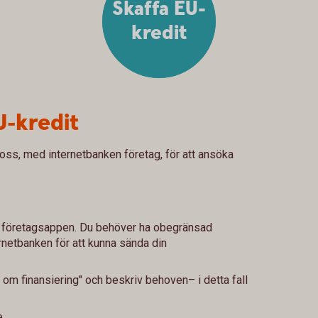
Skaffa EU-
kredit
U-kredit
oss, med internetbanken företag, för att ansöka
er företagsappen. Du behöver ha obegränsad
rnetbanken för att kunna sända din
 om finansiering" och beskriv behoven– i detta fall
e.