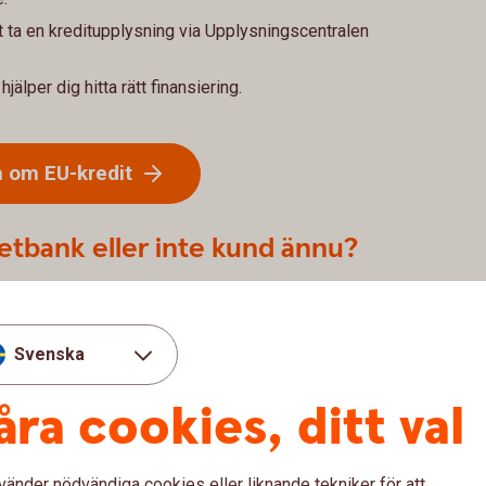
t ta en kreditupplysning via Upplysningscentralen
jälper dig hitta rätt finansiering.
n om EU-kredit
etbank eller inte kund ännu?
rnetbanken företag eller är kund hos annan bank?
i dig.
Svenska
åra cookies, ditt val
vänder nödvändiga cookies eller liknande tekniker för att