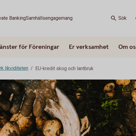
vate Banking
Samhällsengagemang
Sök
änster för Föreningar
Er verksamhet
Om os
rk likviditeten
EU-kredit skog och lantbruk