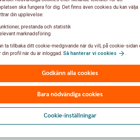
latsen ska fungera för dig. Det finns även cookies du kan välj
ttrar din upplevelse:
djurbidrag, miljöstöd med flera betalas
unktioner, prestanda och statistik
rna i företaget uppkommer däremot under hela
elevant marknadsföring
ppstå.
 fram till utbetalningen. Likviditeten
n ta tillbaka ditt cookie-medgivande när du vill, på cookie-sidan 
örsskulder.
 din profil när du är inloggad.
Så hanterar vi cookies
.
 myndigheten eller när du har en ansökan som
vanlig kreditprövning. I samband med att du
Godkänn alla cookies
ånet till banken.
Bara nödvändiga cookies
or
Cookie-inställningar