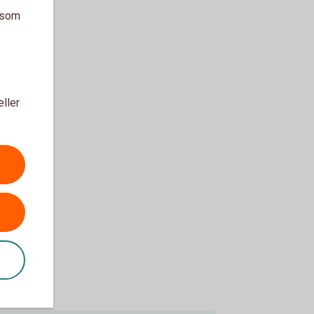
a som
eller