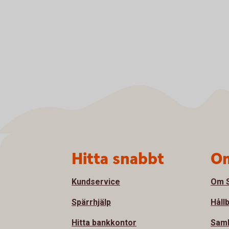
Sidfot
Hitta snabbt
Om
Kundservice
Om S
Spärrhjälp
Håll
Hitta bankkontor
Samh