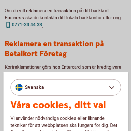
Om du vill reklamera en transaktion på ditt bankkort
Business ska du kontakta ditt lokala bankkontor eller ring
0771-33 44 33
.
Reklamera en transaktion på
Betalkort Företag
Kortreklamationer görs hos Entercard som är kreditgivare
för Betalkort Företag.
Svenska
Reklamation av transaktioner går till så
här:
Våra cookies, ditt val
Välj den blankett som bäst beskriver anledningen till
Vi använder nödvändiga cookies eller liknande
reklamationen
(entercard.se)
tekniker för att webbplatsen ska fungera för dig. Det