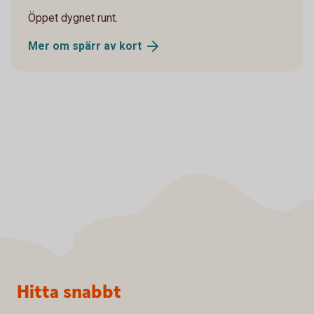
Öppet dygnet runt.
Mer om spärr av
kort
Sidfot
Hitta snabbt