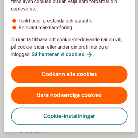
finns även cookies du kan välja som förbättrar din
Skriv ut blanketten och signera
upplevelse:
Skicka inskannad blankett till
Funktioner, prestanda och statistik
business.fraud@entercard.
com
Relevant marknadsföring
Alternativt skicka via post till:
Entercard Group AB Kreditservice Företag 105 34
Du kan ta tillbaka ditt cookie-medgivande när du vill,
på cookie-sidan eller under din profil när du är
Entercard står för porto då "Svarpost" anges i adressfältet.
inloggad.
Så hanterar vi
cookies
.
Godkänn alla cookies
Spärra ditt kort
Ring och spärra ditt kort på 08-411 10 11
Bara nödvändiga cookies
Spärra ditt kort från utlandet
Cookie-inställningar
Ring och spärra ditt kort från utlandet på +46
8-411 10 11