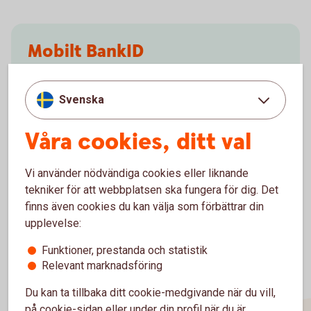
Mobilt BankID
Med Mobilt BankID kan du snabbt och säkert
legitimera dig digitalt, exempelvis när du ska
Svenska
swisha, deklarera och logga in i vår app.
Våra cookies, ditt val
Mobilt BankID
Vi använder nödvändiga cookies eller liknande
tekniker för att webbplatsen ska fungera för dig. Det
finns även cookies du kan välja som förbättrar din
upplevelse:
Funktioner, prestanda och statistik
Relevant marknadsföring
Du kan ta tillbaka ditt cookie-medgivande när du vill,
på cookie-sidan eller under din profil när du är