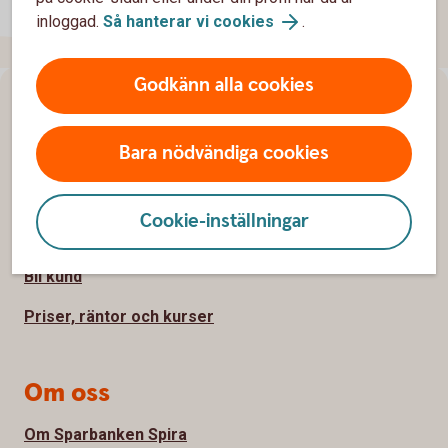
inloggad.
Så hanterar vi cookies
.
Godkänn alla cookies
Sidfot
Hitta snabbt
Bara nödvändiga cookies
Kundservice
Spärrhjälp
Cookie-inställningar
Hitta bankkontor
Bli kund
Priser, räntor och kurser
Om oss
Om Sparbanken Spira