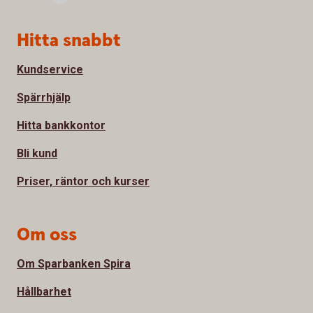
Sidfot
Hitta snabbt
Kundservice
Spärrhjälp
Hitta bankkontor
Bli kund
Priser, räntor och kurser
Om oss
Om Sparbanken Spira
Hållbarhet