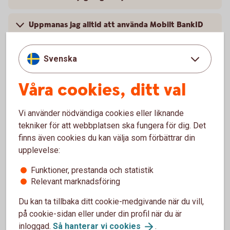
Uppmanas jag alltid att använda Mobilt BankID
när jag handlar på nätet?
Svenska
Vilka företagskort är ansluta till tjänsten?
Våra cookies, ditt val
Kan jag använda mitt kort i en butik som inte är
ansluten till tjänsten?
Vi använder nödvändiga cookies eller liknande
tekniker för att webbplatsen ska fungera för dig. Det
Hur gör jag om jag saknar en smartphone eller
finns även cookies du kan välja som förbättrar din
surfplatta?
upplevelse:
Funktioner, prestanda och statistik
Relevant marknadsföring
Mer information
Du kan ta tillbaka ditt cookie-medgivande när du vill,
på cookie-sidan eller under din profil när du är
Mobilt
BankID
inloggad.
Så hanterar vi
cookies
.