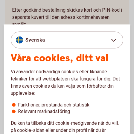
Efter godkänd beställning skickas kort och PIN-kod i
separata kuvert till den adress kortinnehavaren
anmält.
Logga in och beställ nytt
kort
Svenska
Våra cookies, ditt val
Vi använder nödvändiga cookies eller liknande
Aktivera kort
tekniker för att webbplatsen ska fungera för dig. Det
finns även cookies du kan välja som förbättrar din
upplevelse:
Du som har internetbank aktiverar nya kort i
internetbanken eller appen.
Funktioner, prestanda och statistik
Relevant marknadsföring
Logga in och välj “Kort” i huvudmenyn
Välj det kortavtal kortet är kopplat till
Du kan ta tillbaka ditt cookie-medgivande när du vill,
Klicka på det kort det gäller. Det står intill kortet
på cookie-sidan eller under din profil när du är