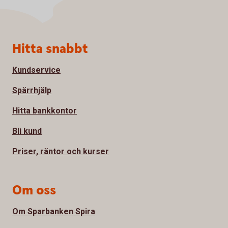
Sidfot
Hitta snabbt
Kundservice
Spärrhjälp
Hitta bankkontor
Bli kund
Priser, räntor och kurser
Om oss
Om Sparbanken Spira