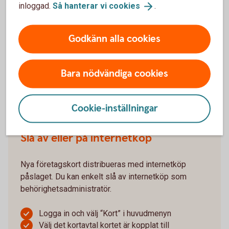
om det behöver aktiveras
inloggad.
Så hanterar vi
cookies
.
Fyll i utgångsdatum och klicka på “Aktivera”
Godkänn alla cookies
Om du saknar internetbanksavtal eller ska aktivera
ett ersättningskort, gör du det genom en första
transaktion i butik eller i någon av bankomats
Bara nödvändiga cookies
automater.
Logga in och aktivera
bankkort
Cookie-inställningar
Slå av eller på internetköp
Nya företagskort distribueras med internetköp
påslaget. Du kan enkelt slå av internetköp som
behörighetsadministratör.
Logga in och välj “Kort” i huvudmenyn
Välj det kortavtal kortet är kopplat till